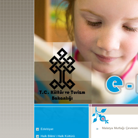
Malatya Mutfağı Çevresin
Edebiyat
Halk Bilimi \ Halk Kültürü