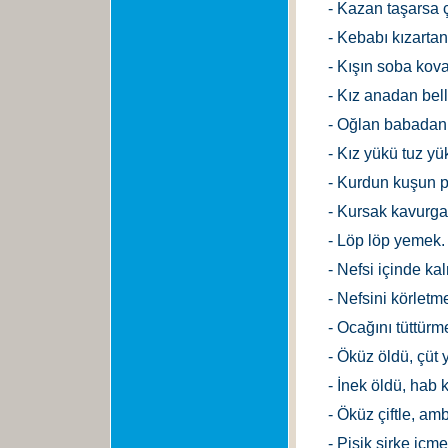
- Kazan taşarsa
- Kebabı kızartan
- Kışın soba kova
- Kız anadan bell
- Oğlan babadan 
- Kız yükü tuz yü
- Kurdun kuşun p
- Kursak kavurgas
- Löp löp yemek.
- Nefsi içinde ka
- Nefsini körletm
- Ocağını tüttürm
- Öküz öldü, çüt y
- İnek öldü, hab k
- Öküz çiftle, amb
- Pisik sirke içme