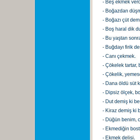
- Beş ekmek verd
- Boğazdan düş
- Boğazı çüt demi
- Boş haral dik 
- Bu yaştan sonr
- Buğdayı firik de
- Canı çekmek.
- Çökelek tartar, 
- Çökelik, yemes
- Dana öldü süt k
- Dipsiz ölçek, b
- Dut demiş ki b
- Kiraz demiş ki
- Düğün benim, 
- Ekmediğin bost
- Ekmek delisi.