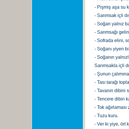
- Pişmiş aşa su 
- Sarımsak içli dış
- Soğan yalnız ba
- Sarımsağı geli
- Sofrada elini, so
- Soğanı yiyen bi
- Soğanın yalnız
Sarımsakla içli dı
- Şunun çalımına
- Tası tarağı top
- Tavanın dibini 
- Tencere dibin k
- Tok ağırlaması 
- Tuzu kuru.
- Ver ki yiye, ört k