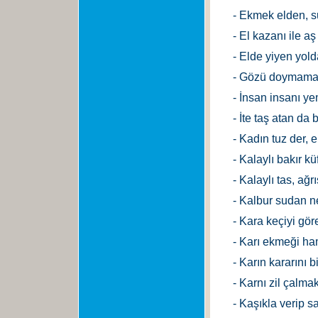
- Ekmek elden, s
- El kazanı ile a
- Elde yiyen yolda
- Gözü doymama
- İnsan insanı y
- İte taş atan da 
- Kadın tuz der, e
- Kalaylı bakır k
- Kalaylı tas, ağr
- Kalbur sudan ne
- Kara keçiyi göre
- Karı ekmeği h
- Karın kararını bil
- Karnı zil çalmak
- Kaşıkla verip s