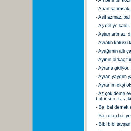
- An beni bir koz
- Anan sarımsak,
- Asil azmaz, ba
- Aş deliye kaldı.
- Aştan artmaz, di
- Avratın kötüsü 
- Ayağımın altı ç
- Ayının birkaç t
- Ayrana gidiyor, 
- Ayran yaydım yay
- Ayranım ekşi ol
- Az çok deme e
bulunsun, kara k
- Bal bal demekl
- Balı olan bal y
- Bibi bibi tavşan