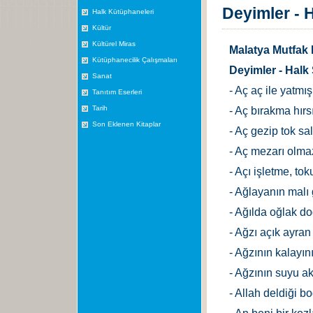
Deyimler - H
Halk Kütüphaneleri
Kültür
Kültürel Miras
Malatya Mutfak 
Kütüphanecilik Çalışmaları
Deyimler - Halk 
Sanat
- Aç aç ile yatmış
Tanıtım Eserleri
Tarih
- Aç bırakma hırs
Son Eklenen Kitaplar
- Aç gezip tok sa
- Aç mezarı olma
- Açı işletme, to
- Ağlayanın malı
- Ağılda oğlak do
- Ağzı açık ayran 
- Ağzının kalayın
- Ağzının suyu a
- Allah deldiği 