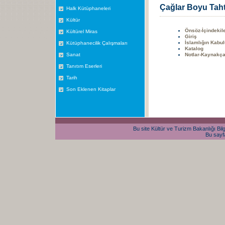
Çağlar Boyu Tah
Halk Kütüphaneleri
Kültür
Önsöz-İçindekil
Kültürel Miras
Giriş
İslamlığın Kabul
Kütüphanecilik Çalışmaları
Katalog
Sanat
Notlar-Kaynakça
Tanıtım Eserleri
Tarih
Son Eklenen Kitaplar
Bu site Kültür ve Turizm Bakanlığı Bilg
Bu sayfa