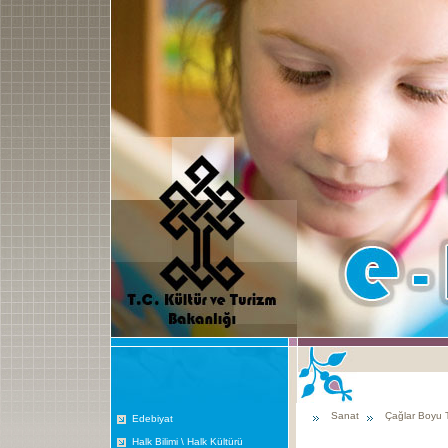
Sanat
Çağlar Boyu 
Edebiyat
Halk Bilimi \ Halk Kültürü