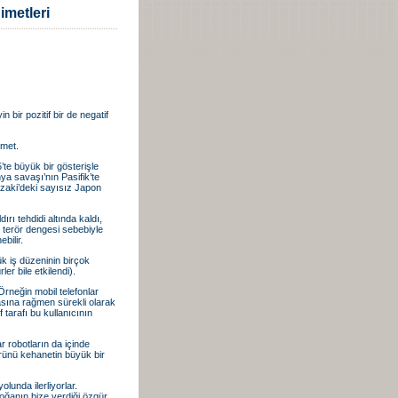
imetleri
 bir pozitif bir de negatif
imet.
te büyük bir gösterişle
nya savaşı’nın Pasifik’te
azaki’deki sayısız Japon
 tehdidi altında kaldı,
n terör dengesi sebebiyle
bilir.
 iş düzeninin birçok
er bile etkilendi).
Örneğin mobil telefonlar
asına rağmen sürekli olarak
tarafı bu kullanıcının
 robotların da içinde
rünü kehanetin büyük bir
lunda ilerliyorlar.
 doğanın bize verdiği özgür