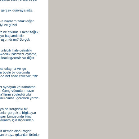
z gerçek dünyaya aitiz.
a ve hayatımızdaki diğer
yi ve güzel.
ız ve etkinlik. Fakat sağlık
ye başlandı bile.
araştırıldı mı? Bu çok
lebilir hale getirdi ki
nkacılık işlemleri, oylama,
ziksel egzersiz ve diğer
abancılaşma ve içe
ın böyle bir durumda
net ifade edilebilir: “Bir
ları oynayan ve sabahtan
. Genç vücutların taze
ıların söylediği gibi
 onu olması gereken yerde
 ya da sergideki bir
onlar gerçek... bilgisayar
başarı konusunda ikinci
 avantaj için diğerinden
 bir uzman olan Roger
ndan ortaya çıkarılan ürünler