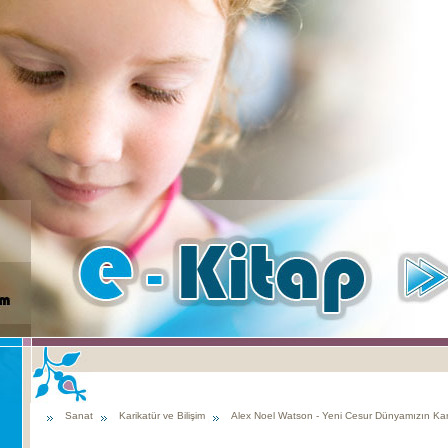
Sanat
Karikatür ve Bilişim
Alex Noel Watson - Yeni Cesur Dünyamızın Karı