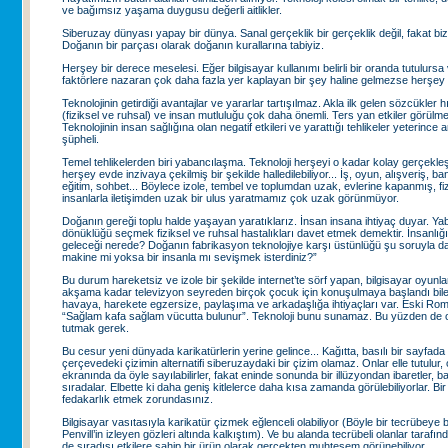
ve bağımsız yaşama duygusu değerli aitlikler.
Siberuzay dünyası yapay bir dünya. Sanal gerçeklik bir gerçeklik değil, fakat bi
Doğanın bir parçası olarak doğanın kurallarına tabiyiz.
Herşey bir derece meselesi. Eğer bilgisayar kullanımı belirli bir oranda tutulurs
faktörlere nazaran çok daha fazla yer kaplayan bir şey haline gelmezse herşey i
Teknolojinin getirdiği avantajlar ve yararlar tartışılmaz. Akla ilk gelen sözcükler h
(fiziksel ve ruhsal) ve insan mutluluğu çok daha önemli. Ters yan etkiler görülme
Teknolojinin insan sağlığına olan negatif etkileri ve yarattığı tehlikeler yeterince 
şüpheli.
Temel tehlikelerden biri yabancılaşma. Teknoloji herşeyi o kadar kolay gerçekleştiri
herşey evde inzivaya çekilmiş bir şekilde halledilebiliyor... İş, oyun, alışveriş, ba
eğitim, sohbet... Böylece izole, tembel ve toplumdan uzak, evlerine kapanmış, fi
insanlarla iletişimden uzak bir ulus yaratmamız çok uzak görünmüyor.
Doğanın gereği toplu halde yaşayan yaratıklarız. İnsan insana ihtiyaç duyar. Y
dönüklüğü seçmek fiziksel ve ruhsal hastalıkları davet etmek demektir. İnsanlığ
geleceği nerede? Doğanın fabrikasyon teknolojiye karşı üstünlüğü şu soruyla daha 
makine mi yoksa bir insanla mı sevişmek isterdiniz?”
Bu durum hareketsiz ve izole bir şekilde internet’te sörf yapan, bilgisayar oyun
akşama kadar televizyon seyreden birçok çocuk için konuşulmaya başlandı bile
havaya, harekete egzersize, paylaşıma ve arkadaşlığa ihtiyaçları var. Eski Roma’l
“Sağlam kafa sağlam vücutta bulunur”. Teknoloji bunu sunamaz. Bu yüzden de
tutmak gerek.
Bu cesur yeni dünyada karikatürlerin yerine gelince... Kağıtta, basılı bir sayfada
çerçevedeki çizimin alternatifi siberuzaydaki bir çizim olamaz. Onlar elle tutulur, 
ekranında da öyle sayılabilirler, fakat eninde sonunda bir illüzyondan ibaretler, 
sıradalar. Elbette ki daha geniş kitlelerce daha kısa zamanda görülebiliyorlar. Bir
fedakarlık etmek zorundasınız.
Bilgisayar vasıtasıyla karikatür çizmek eğlenceli olabiliyor (Böyle bir tecrübeye
Penvill’in izleyen gözleri altında kalkıştım). Ve bu alanda tecrübeli olanlar tarafı
de sıradışı etkilere sahip bir ürün olarak gerçekten muhteşem görünebiliyor.