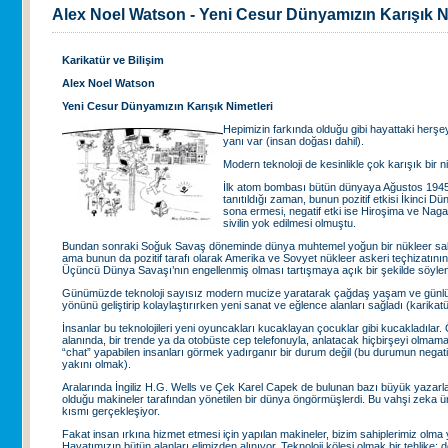
Alex Noel Watson - Yeni Cesur Dünyamızın Karışık N
Karikatür ve Bilişim
Alex Noel Watson
Yeni Cesur Dünyamızın Karışık Nimetleri
Hepimizin farkında olduğu gibi hayattaki herşeyin
yanı var (insan doğası dahil).
Modern teknoloji de kesinlikle çok karışık bir n
İlk atom bombası bütün dünyaya Ağustos 1945’
tanıtıldığı zaman, bunun pozitif etkisi İkinci Dü
sona ermesi, negatif etki ise Hiroşima ve Nag
sivilin yok edilmesi olmuştu.
Bundan sonraki Soğuk Savaş döneminde dünya muhtemel yoğun bir nükleer saldırı
ama bunun da pozitif tarafı olarak Amerika ve Sovyet nükleer askeri teçhizatını
Üçüncü Dünya Savaşı’nın engellenmiş olması tartışmaya açık bir şekilde söylene
Günümüzde teknoloji sayısız modern mucize yaratarak çağdaş yaşam ve günlük
yönünü geliştirip kolaylaştırırken yeni sanat ve eğlence alanları sağladı (karikatürl
İnsanlar bu teknolojileri yeni oyuncakları kucaklayan çocuklar gibi kucakladılar. 
alanında, bir trende ya da otobüste cep telefonuyla, anlatacak hiçbirşeyi olmam
“chat” yapabilen insanları görmek yadırganır bir durum değil (bu durumun negatif 
yakını olmak).
Aralarında İngiliz H.G. Wells ve Çek Karel Capek de bulunan bazı büyük yazarlar
olduğu makineler tarafından yönetilen bir dünya öngörmüşlerdi. Bu vahşi zeka ü
kısmı gerçekleşiyor.
Fakat insan ırkına hizmet etmesi için yapılan makineler, bizim sahiplerimiz olma yo
Hayatımızın bütün alanları elimizden alınıyor. Teknoloji kölesi olmak bir tehlike;