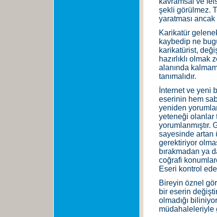
kavramsal ve fels
şekli görülmez. T
yaratması ancak k
Karikatür geleneks
kaybedip ne bugü
karikatürist, değ
hazırlıklı olmak 
alanında kalmamal
tanımalıdır.
İnternet ve yeni bi
eserinin hem sab
yeniden yorumlam
yeteneği olanlar 
yorumlanmıştır. G
sayesinde artan ü
gerektiriyor olma
bırakmadan ya da
coğrafi konumlard
Eseri kontrol ede
Bireyin öznel g
bir eserin değişt
olmadığı biliniyor
müdahaleleriyle 