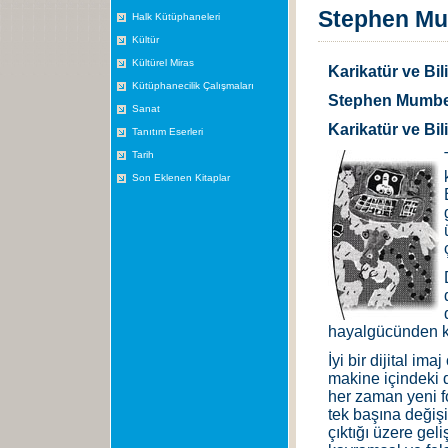
Stephen Mum
Halk Kütüphaneleri
Kültür
Kültürel Miras
Karikatür ve Bil
Kütüphanecilik Çalışmaları
Stephen Mumb
Sanat
Karikatür ve Bil
Tanıtım Eserleri
Tarih
Son Eklenen Kitaplar
hayalgücünden k
İyi bir dijital i
makine içindeki d
her zaman yeni fo
tek başına değiş
çıktığı üzere gel