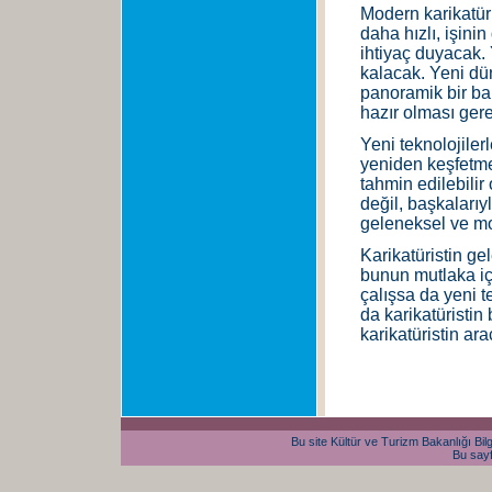
Modern karikatüri
daha hızlı, işini
ihtiyaç duyacak.
kalacak. Yeni dün
panoramik bir bak
hazır olması ger
Yeni teknolojiler
yeniden keşfetmek
tahmin edilebilir
değil, başkalarıyl
geleneksel ve mod
Karikatüristin gel
bunun mutlaka içi
çalışsa da yeni t
da karikatüristin
karikatüristin ar
Bu site Kültür ve Turizm Bakanlığı Bilg
Bu sayf