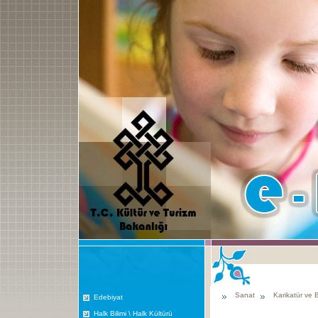
Sanat
Karikatür ve B
Edebiyat
Halk Bilimi \ Halk Kültürü