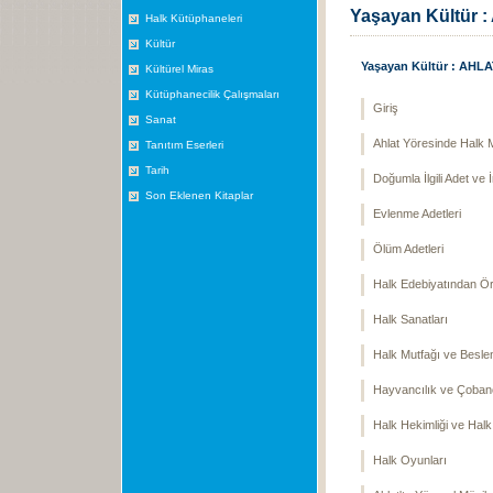
Yaşayan Kültür 
Halk Kütüphaneleri
Kültür
Yaşayan Kültür : AHL
Kültürel Miras
Kütüphanecilik Çalışmaları
Giriş
Sanat
Ahlat Yöresinde Halk 
Tanıtım Eserleri
Tarih
Doğumla İlgili Adet ve
Son Eklenen Kitaplar
Evlenme Adetleri
Ölüm Adetleri
Halk Edebiyatından Ör
Halk Sanatları
Halk Mutfağı ve Besl
Hayvancılık ve Çobanc
Halk Hekimliği ve Halk 
Halk Oyunları