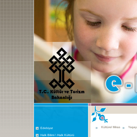
Kültürel Miras
Yaşay
Edebiyat
Halk Bilimi \ Halk Kültürü