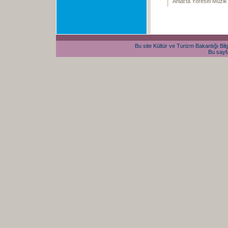
Ahlat'ta Yöresel Müzik
Bu site Kültür ve Turizm Bakanlığı Bilg
Bu sayfa