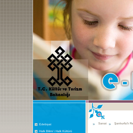
Sanat
Şanlıurfa'lı 
Edebiyat
Halk Bilimi \ Halk Kültürü