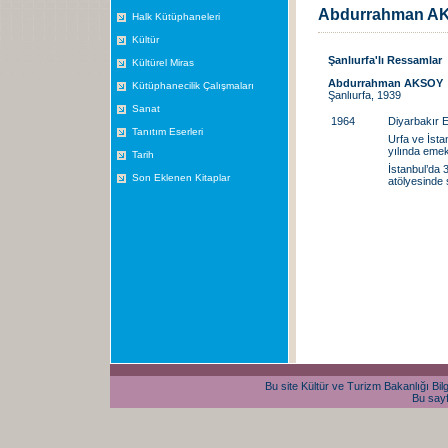
Abdurrahman A
Halk Kütüphaneleri
Kültür
Şanlıurfa'lı Ressamlar
Kültürel Miras
Abdurrahman AKSOY
Kütüphanecilik Çalışmaları
Şanlıurfa, 1939
Sanat
1964
Diyarbakır Eğ
Tanıtım Eserleri
Urfa ve İsta
yılında emekl
Tarih
İstanbul’da 3
Son Eklenen Kitaplar
atölyesinde 
Bu site Kültür ve Turizm Bakanlığı Bilg
Bu sayf